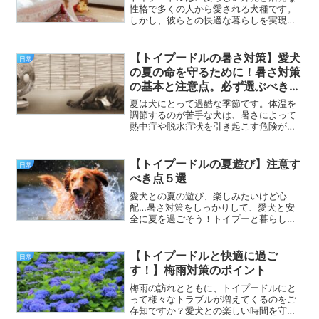
性格で多くの人から愛される犬種です。
しかし、彼らとの快適な暮らしを実現す
るには、家自体の構造や設備にも注意が
必要です。本ブログでは、トイプードル
と安全で幸せな暮らしを送るために、特
【トイプードルの暑さ対策】愛犬
日常
に注意したい場所と対策について詳しく
の夏の命を守るために！暑さ対策
解説します。
の基本と注意点。必ず選ぶべき４
選
夏は犬にとって過酷な季節です。体温を
調節するのが苦手な犬は、暑さによって
熱中症や脱水症状を引き起こす危険があ
ります。初めて夏を迎える飼い主さん
は、愛犬の暑さ対策をしっかりしておき
ましょう。トイプードル君と暮らし始め
【トイプードルの夏遊び】注意す
日常
てはや6年。毎年夏が近づく...
べき点５選
愛犬との夏の遊び、楽しみたいけど心
配…暑さ対策をしっかりして、愛犬と安
全に夏を過ごそう！トイプーと暮らし始
めて早や6年。愛犬との夏の遊びは、とて
も楽しいものです。しかし、暑い夏に
は、いくつかの注意点があります。今回
【トイプードルと快適に過ご
日常
は、愛犬と夏に遊ぶ時の注意...
す！】梅雨対策のポイント
梅雨の訪れとともに、トイプードルにと
って様々なトラブルが増えてくるのをご
存知ですか？愛犬との楽しい時間を守る