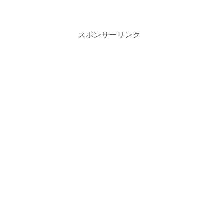
ために、梅雨対策は欠かせません。しか
し、初心者の方にとっては、何をすれば
良いのか迷ってしまうことも多いでしょ
う。そこで今回は、トイプ...
スポンサーリンク