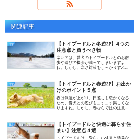
関連記事
【トイプードルと冬遊び】4つの
日常
注意点と買うべき物
寒い冬は、愛犬のトイプードルとのお散
歩や遊びの機会が減ってしまいますよ
ね。しかし、寒さ対策をしっかりすれ
ば、愛犬と安全に冬遊びを楽しむことが
できます。そこで今回は、トイプードル
の冬遊びで気を付けたい４つの注意点と
【トイプードルと春遊び】お出か
日常
買うべき物をご紹介します。ト...
けのポイント５点
春は気温が上がり、日差しも暖かくなる
ため、愛犬との遊びもますます楽しくな
りますね。しかし、春ならではの注意点
もいくつかあります。愛犬と安全に、そ
して楽しく春のお出かけをするために、
以下のポイントを押さえておきましょ
【トイプードルと快適に暮らす住
日常
う。春のトイプードルお出か...
まい】注意点４選
トイプードルは、愛らしい外見と活発な